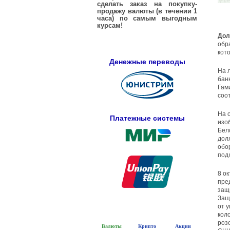
сделать заказ на покупку-
продажу валюты (в течении 1
часа) по самым выгодным
курсам!
Дол
обр
кот
Денежные переводы
На 
бан
Гам
соо
На 
Платежные системы
изо
Бел
дол
обо
под
8 о
пре
защ
Защ
от 
кол
роз