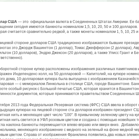
лар США
— это официальная валюта в Соединенных Штатах Америки. Ее б
ащении сегодня имеются банкноты номиналом 1,5, 10, 20, 50 и 100 долларов. К
орая считается сравнительно редкой, а также монеты номиналом 1, 5, 10, 25 и
лицевой стороне долларов США традиционно изображаются бывшие президен
кнотах это Джордж Вашингтон (1 доллар), Томас Джефферсон (2 доллара), Ав
ильтон (10 долларов), Эндрю Джексон (20 долларов), а также Улисс Грант и 
тветственно).
оборотной стороне купюр расположены изображения различных памятников и
бражен Индепенденс-холл, на 50-долларовой — Капитолий, на купюре номин
ого дома, 10-долларовая купюра была выпущена с изображением Казначейст
ларовая — с мемориалом Линкольна в столице США, городе Вашингтоне. Банк
роте особый рисунок с Большой печатью США, которая хранится в Вашингтон
линности документов, которые принимаются правительством Соединенных Ш
ктября 2013 года Федеральная Резервная система (ФРС) США ввела в оборот 
дыдущих купюрах на лицевой стороне ста долларов изображен президент США
итная нить и меняющее цвет число "100". В привычному зеленому цвету на к
итная нить светится в УФЛ розовым цветом и создана с помощью новейших т
угла наклона банкноты перемещается влево-вправо или вверх-вниз. Добавил
окольчика, меняющего изображение с медного на зеленый на фоне медной че
овым цветом. Справа от изображения Франклина появились два новых элемен