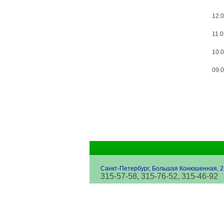
12.0
11.0
10.0
09.0
Санкт-Петербург, Большая Конюшенная, 2
315-57-58, 315-76-52, 315-46-92