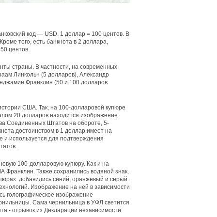
анковский код —
USD
. 1 доллар = 100 центов. В
роме того, есть банкнота в 2 доллара,
 50 центов.
ты страны. В частности, на современных
раам Линкольн (5 долларов), Александр
Бенджамин Франклин (50 и 100 долларов
стории США. Так, на 100-долларовой купюре
алом 20 долларов находится изображение
ва Соединенных Штатов на обороте, 5-
нота достоинством в 1 доллар имеет на
е и используется для подтверждения
татов.
новую 100-долларовую купюру. Как и на
 Франклин. Также сохранились водяной знак,
упюрах добавились синий, оранжевый и серый.
ехнологий. Изображение на ней в зависимости
ось голографическое изображение
рнильницы. Сама чернильница в УФЛ светится
та - отрывок из Декларации независимости