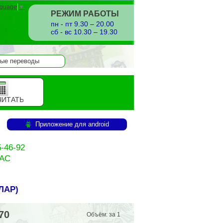
nguage
▼
РЕЖИМ РАБОТЫ
пн - пт 9.30 – 20.00
сб - вс 10.30 – 19.30
ые переводы
ЧИТАТЬ
Приложение для android
-46-92
ЧАС
ЛАР
)
70
Объём: за 1