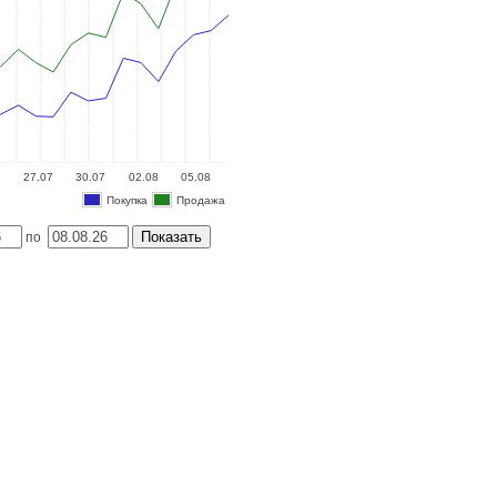
27.07
30.07
02.08
05.08
Покупка
Продажа
Показать
по