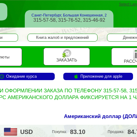
Select La
Санкт-Петербург, Большая Конюшенная, 2
315-57-58, 315-76-52, 315-46-92
ии
Книга жалоб и предложений
Денежн
люты
ЗАКАЗАТЬ
РАСС
Ожидание курса
Приложение для apple
И ОФОРМЛЕНИИ ЗАКАЗА ПО ТЕЛЕФОНУ 315-57-58, 315
РС АМЕРИКАНСКОГО ДОЛЛАРА ФИКСИРУЕТСЯ НА 1 
Американский доллар (
ДОЛ
USD
83.10
84.
Покупка:
Продажа: