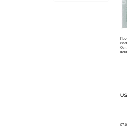
Про
бол
Озн
Кон
US
07.0